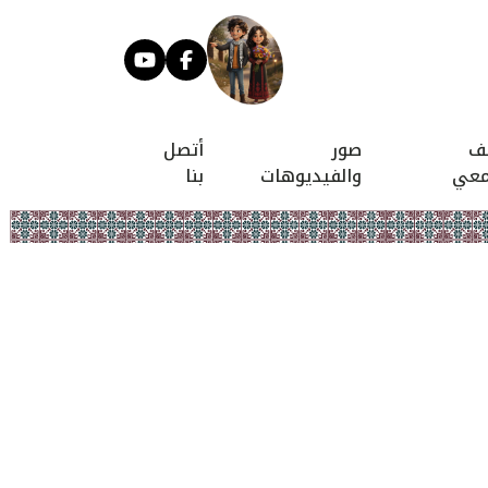
يف
صور
أتصل
معي
والفيديوهات
بنا