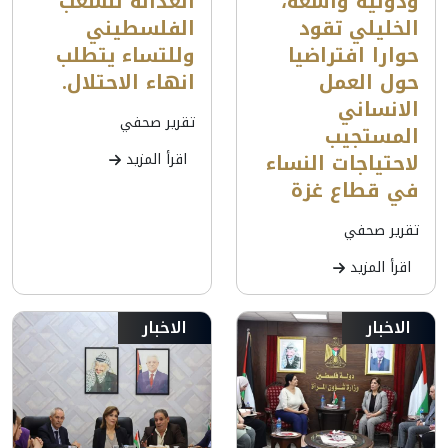
ودولية واسعة،
العدالة للشعب
الخليلي تقود
الفلسطيني
حوارا افتراضيا
وللتساء يتطلب
حول العمل
انهاء الاحتلال.
الانساني
تقرير صحفي
المستجيب
لاحتياجات النساء
اقرأ المزيد
في قطاع غزة
تقرير صحفي
اقرأ المزيد
الاخبار
الاخبار