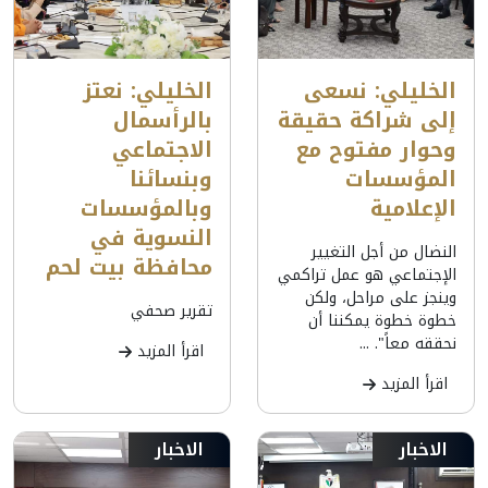
الخليلي: نسعى
الخليلي: نعتز
إلى شراكة حقيقة
بالرأسمال
وحوار مفتوح مع
الاجتماعي
المؤسسات
وبنسائنا
الإعلامية
وبالمؤسسات
النسوية في
النضال من أجل التغيير
محافظة بيت لحم
الإجتماعي هو عمل تراكمي
وينجز على مراحل، ولكن
تقرير صحفي
خطوة خطوة يمكننا أن
نحققه معاً". ...
اقرأ المزيد
اقرأ المزيد
الاخبار
الاخبار