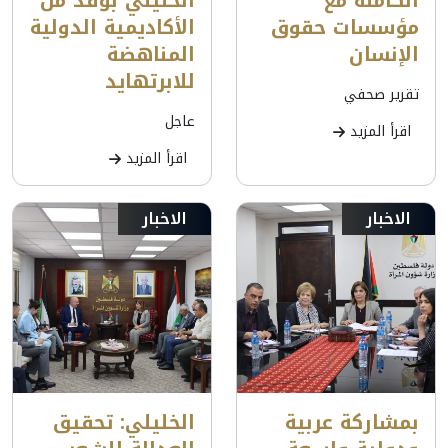
الكاملة مع
الخليلي بوفد من
مؤسسات حقوق
الأكاديمية الدولية
الإنسان
المناهضة
للابرتهايد
تقرير صحفي
عاجل
اقرأ المزيد
اقرأ المزيد
الاخبار
الاخبار
بمشاركة عربية
الخليلي: تحقيق