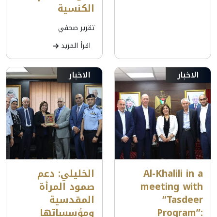
الكنسية
تقرير صحفي
اقرأ المزيد
الاخبار
الاخبار
Al-Khalili in a
الخليلي: دعم
meeting with
صمود المرأة
“Tasdeer
المقدسية
Program”:
ومؤسساتها