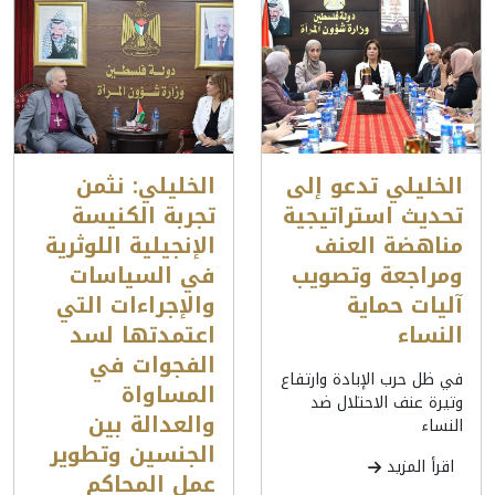
الخليلي تدعو إلى
الخليلي: نثمن
تحديث استراتيجية
تجربة الكنيسة
مناهضة العنف
الإنجيلية اللوثرية
ومراجعة وتصويب
في السياسات
آليات حماية
والإجراءات التي
النساء
اعتمدتها لسد
الفجوات في
في ظل حرب الإبادة وارتفاع
المساواة
وتيرة عنف الاحتلال ضد
والعدالة بين
النساء
الجنسين وتطوير
اقرأ المزيد
عمل المحاكم