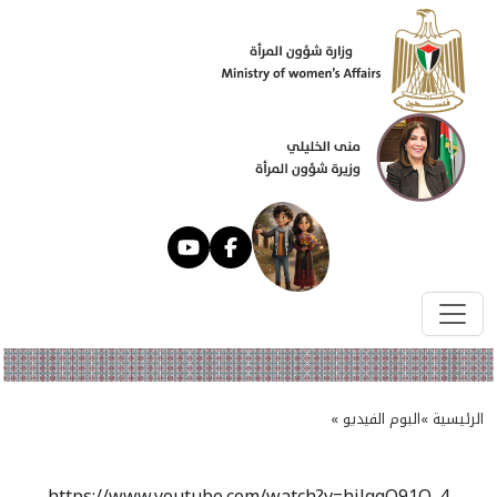
الرئيسية »
البوم الفيديو »
https://www.youtube.com/watch?v=hjlgqQ91O_4