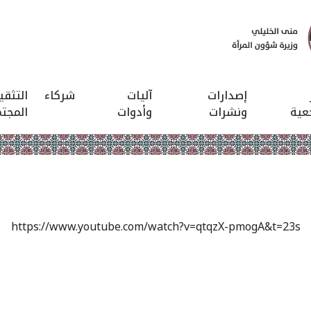
إصدارات
آليات
شركاء
التثق
عية
ونشرات
وأدوات
المجت
https://www.youtube.com/watch?v=qtqzX-pmogA&t=23s