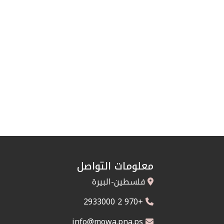
معلومات التواصل
فلسطين-البيرة
+970 2 2933000
info@mowa.pna.ps