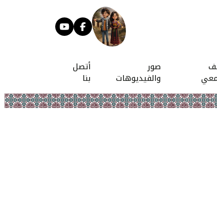
يف
صور
أتصل
معي
والفيديوهات
بنا