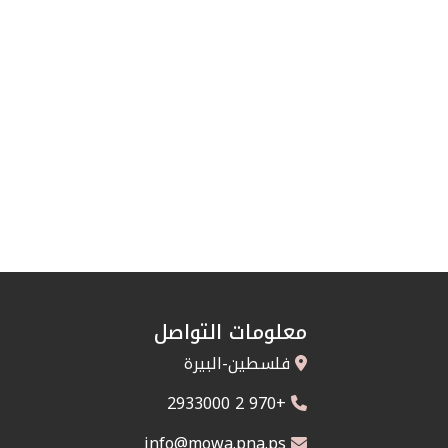
معلومات التواصل
فلسطين-البيرة
+970 2 2933000
info@mowa.pna.ps