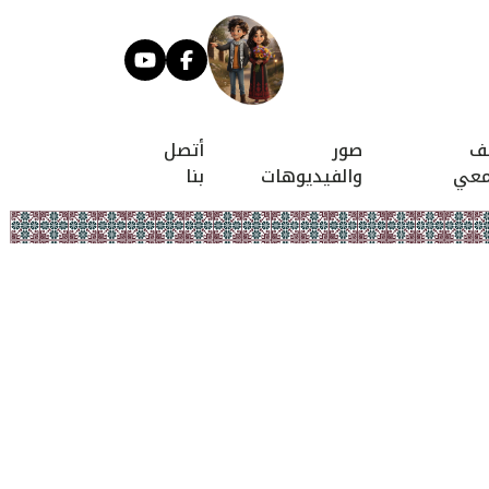
يف
صور
أتصل
معي
والفيديوهات
بنا