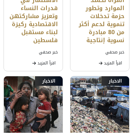
المرأة تحشد
الاستثمار في
الموارد وتطور
قدرات النساء
حزمة تدخلات
وتعزيز مشاركتهن
تنموية لدعم أكثر
الاقتصادية ركيزة
من 80 مبادرة
لبناء مستقبل
نسوية إنتاجية
فلسطين
خبر صحفي
خبر صحفي
اقرأ المزيد
اقرأ المزيد
الاخبار
الاخبار