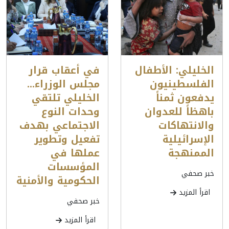
الخليلي: الأطفال
في أعقاب قرار
الفلسطينيون
مجلس الوزراء...
يدفعون ثمناً
الخليلي تلتقي
باهظاً للعدوان
وحدات النوع
والانتهاكات
الاجتماعي بهدف
الإسرائيلية
تفعيل وتطوير
الممنهجة
عملها في
المؤسسات
خبر صحفي
الحكومية والأمنية
اقرأ المزيد
خبر صحفي
اقرأ المزيد