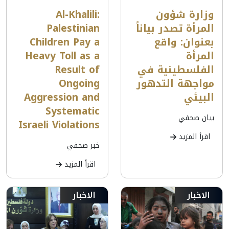
وزارة شؤون
Al-Khalili:
المرأة تصدر بياناً
Palestinian
بعنوان: واقع
Children Pay a
المرأة
Heavy Toll as a
الفلسطينية في
Result of
مواجهة التدهور
Ongoing
البيئي
Aggression and
Systematic
بيان صحفي
Israeli Violations
اقرأ المزيد
خبر صحفي
اقرأ المزيد
الاخبار
الاخبار