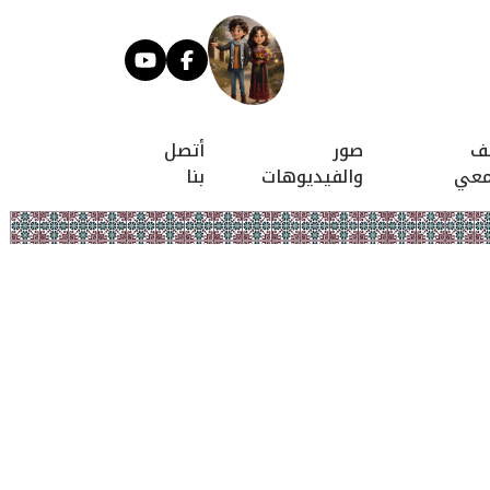
يف
صور
أتصل
معي
والفيديوهات
بنا