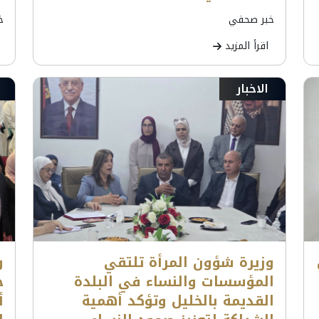
خبر صحفي
خ
اقرأ المزيد
الاخبار
وزيرة شؤون المرأة تلتقي
و
المؤسسات والنساء في البلدة
ح
القديمة بالخليل وتؤكد أهمية
أ