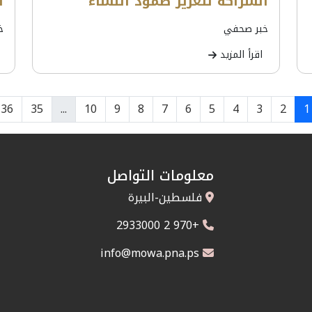
الشراكة لتعزيز صمود النساء
ا
خبر صحفي
خ
اقرأ المزيد
36
35
...
10
9
8
7
6
5
4
3
2
1
معلومات التواصل
فلسطين-البيرة
+970 2 2933000
info@mowa.pna.ps