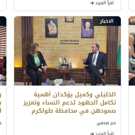
اقرأ المزيد
الاخبار
الخليلي وكميل يؤكدان أهمية
و
تكامل الجهود لدعم النساء وتعزيز
ب
صمودهن في محافظة طولكرم
ا
خبر صحفي
خ
اقرأ المزيد