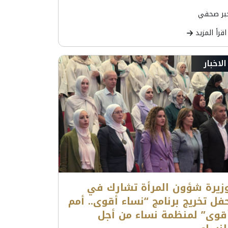
بر صحفي
اقرأ المزيد
الاخبار
زيرة شؤون المرأة تشارك في
فل تخريج برنامج “نساء أقوى.. أمم
قوى” لمنظمة نساء من أجل