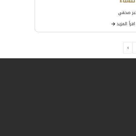
لنساء
بر صحفي
اقرأ المزيد
›